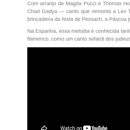
Com arranjo de Magda Pucci e Thomas H
Chad Gadya — canto que remonta a Lex Ta
brincadeira da festa de Pessach, a Páscoa j
Na Espanha, essa melodia é conhecida tant
flamenco, como um canto sefardi dos judeus