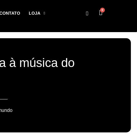
0
CONTATO
LOJA
a à música do
 mundo