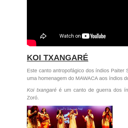
KOI TXANGARÉ
Este canto antropofágico dos índios Paiter
uma homenagem do MAWACA aos índios do 
Koi txangaré
é um canto de guerra dos índ
Zoró.