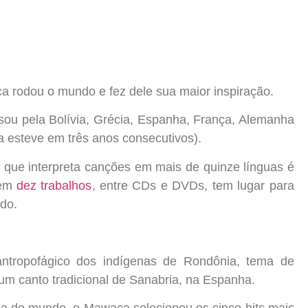
a rodou o mundo e fez dele sua maior inspiração.
ou pela Bolívia, Grécia, Espanha, França, Alemanha
a esteve em três anos consecutivos).
que interpreta canções em mais de quinze línguas é
 em
dez trabalhos
, entre CDs e DVDs, tem lugar para
do.
ntropofágico dos indígenas de Rondônia, tema de
é um canto tradicional de Sanabria, na Espanha.
a do mundo, o Mawaca selecionou os cinco hits mais