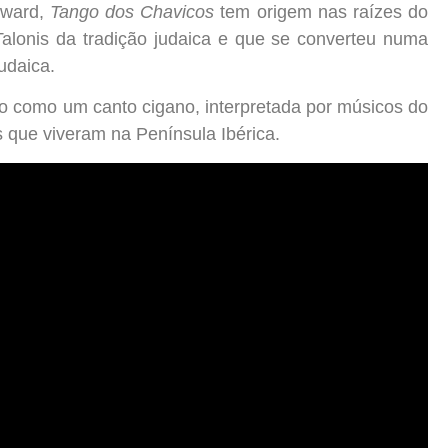
oward,
Tango dos Chavicos
tem origem nas raízes do
lonis da tradição judaica e que se converteu numa
udaica.
o como um canto cigano, interpretada por músicos do
 que viveram na Península Ibérica.