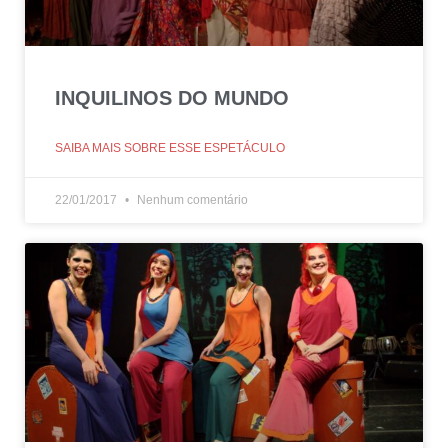
INQUILINOS DO MUNDO
SAIBA MAIS SOBRE ESSE ESPETÁCULO
22/01/2017
Nenhum comentário
Três décadas de
Mawaca!
Uma página especial para comemorar nossos 30
anos de estrada.