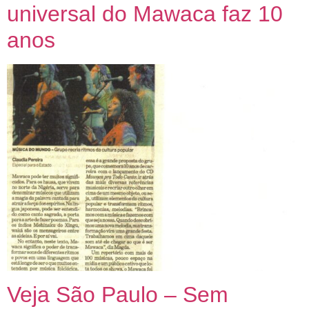
Uma página especial para comemorar nossos 30
universal do Mawaca faz 10
anos de estrada.
anos
Clique e junte-se a nós nesta página
comemorativa!
Veja São Paulo – Sem