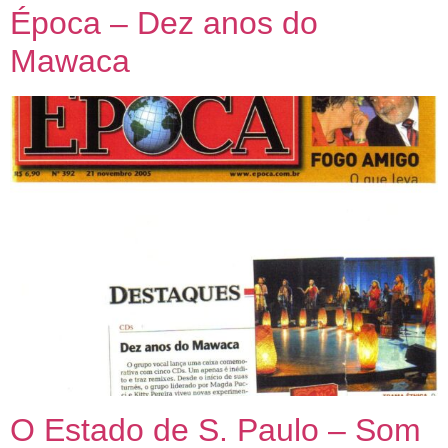
Época – Dez anos do
Mawaca
Três décadas de
Mawaca!
O Estado de S. Paulo – Som