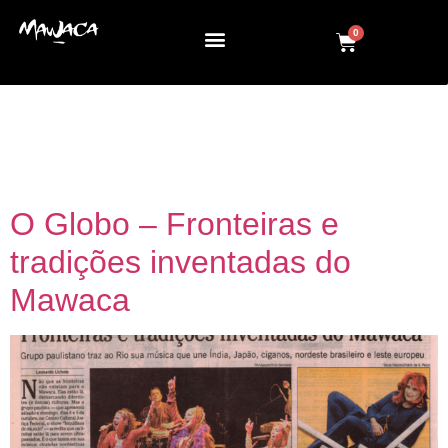
0
Dia:
3 de maio de
2012
O Globo – Fronteiras e
tradições inventadas do
Mawaca