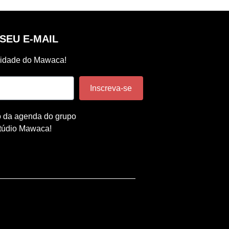
SEU E-MAIL
vidade do Mawaca!
Inscreva-se
o da agenda do grupo
túdio Mawaca!