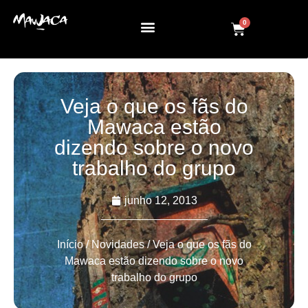
0
Veja o que os fãs do
Mawaca estão
dizendo sobre o novo
trabalho do grupo
junho 12, 2013
Início
/
Novidades
/ Veja o que os fãs do
Mawaca estão dizendo sobre o novo
trabalho do grupo