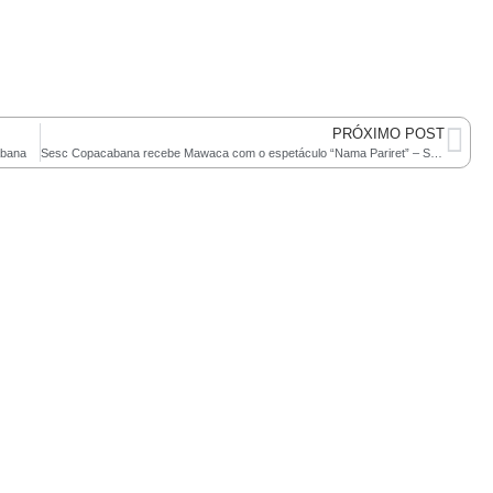
PRÓXIMO POST
abana
Sesc Copacabana recebe Mawaca com o espetáculo “Nama Pariret” – Sopa Cultural