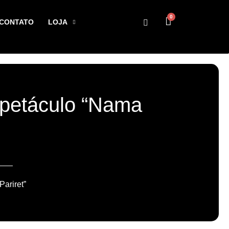
0
CONTATO
LOJA
petáculo “Nama
ariret”