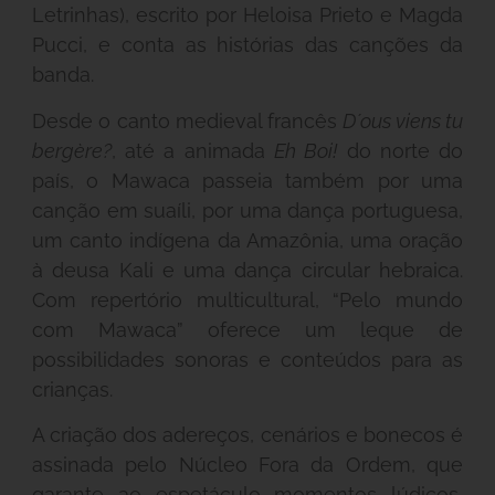
Letrinhas), escrito por Heloisa Prieto e Magda
Pucci, e conta as histórias das canções da
banda.
Desde o canto medieval francês
D´ous viens tu
bergère?
, até a animada
Eh Boi!
do norte do
país, o Mawaca passeia também por uma
canção em suaíli, por uma dança portuguesa,
um canto indígena da Amazônia, uma oração
à deusa Kali e uma dança circular hebraica.
Com repertório multicultural, “Pelo mundo
com Mawaca” oferece um leque de
possibilidades sonoras e conteúdos para as
crianças.
A criação dos adereços, cenários e bonecos é
assinada pelo Núcleo Fora da Ordem, que
garante ao espetáculo momentos lúdicos,