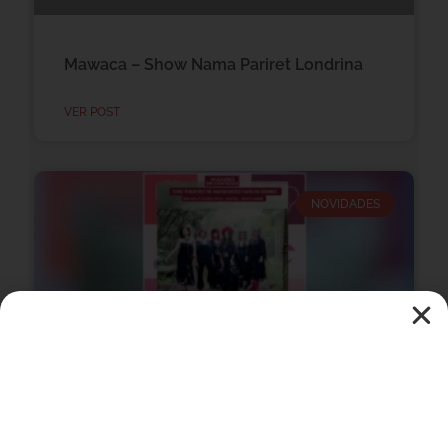
Mawaca – Show Nama Pariret Londrina
VER POST
NOVIDADES