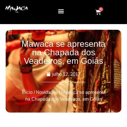
0
Mawaca se apresenta
na Chapada dos
Veadeiros, em Goiás
julho 12, 2017
Início
/
Novidades
/ Mawaca se apresenta
na Chapada dos Veadeiros, em Goiás