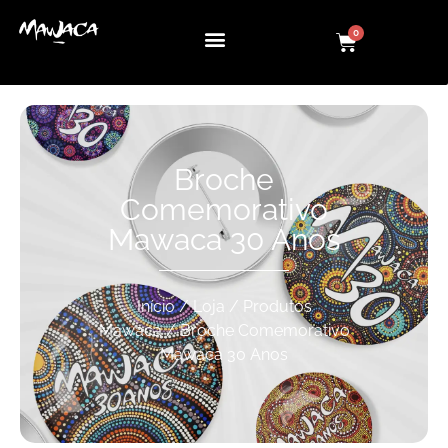
0
Broche
Comemorativo
Mawaca 30 Anos
Início
/
Loja
/
Produtos
Mawaca
/ Broche Comemorativo
Mawaca 30 Anos