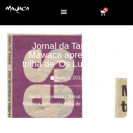
0
Jornal da Tarde –
Mawaca apresenta
trilha de ‘Os Lusíadas’
maio 3, 2012
Início
/
Imprensa
/ Jornal da Tarde –
Mawaca apresenta trilha de ‘Os Lusíadas’