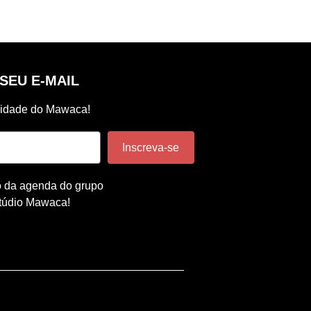
SEU E-MAIL
vidade do Mawaca!
Inscreva-se
o da agenda do grupo
túdio Mawaca!