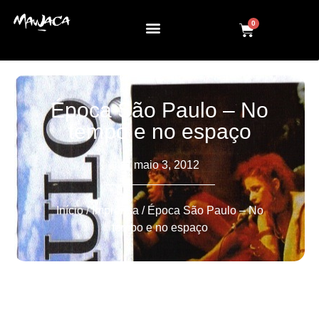
0
Época São Paulo – No
tempo e no espaço
maio 3, 2012
Início
/
Imprensa
/ Época São Paulo – No
tempo e no espaço