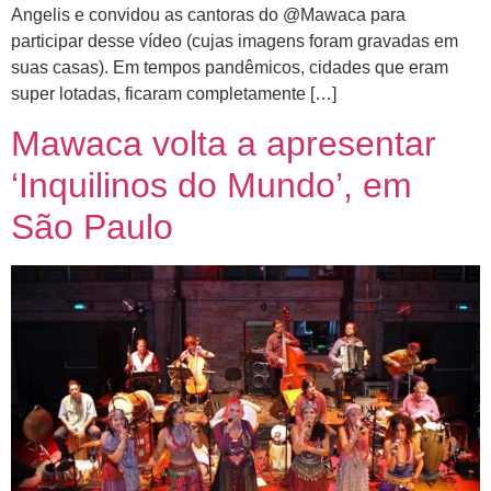
Angelis e convidou as cantoras do @Mawaca para
participar desse vídeo (cujas imagens foram gravadas em
Clique e junte-se a nós nesta página
comemorativa!
suas casas). Em tempos pandêmicos, cidades que eram
super lotadas, ficaram completamente […]
Mawaca volta a apresentar
‘Inquilinos do Mundo’, em
São Paulo