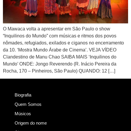
O Mawaca volta a apresentar em São Paulo o show
“Inquilinos do Mundo” com músicas e ritmos dos povos
nômades, refugiados, exilados e ciganos no encerramento
da 10. ‘Mostra Mundo Árabe de Cinema’. VEJA VÍDEO
Clandestino de Manu Chao SAIBA MAIS ‘Inquilinos do
Mundo’ ONDE: Jongo Reverendo (R. Inácio Pereira da
Rocha, 170 – Pinheiros, São Paulo) QUANDO: 12 […]
Biografia
Quem Somos
Músicos
Origem do nome