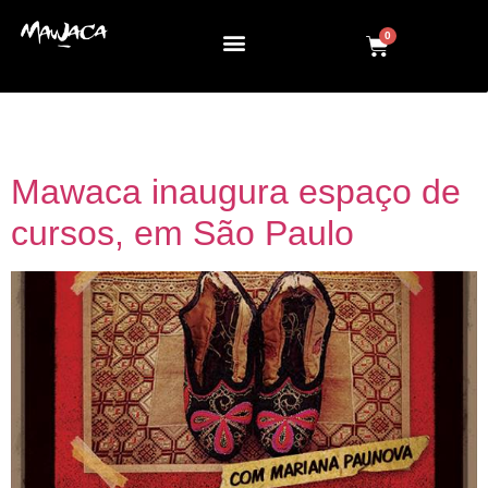
0
Tag:
danças
Mawaca inaugura espaço de
cursos, em São Paulo