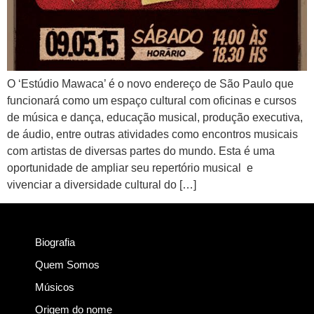
O ‘Estúdio Mawaca’ é o novo endereço de São Paulo que
funcionará como um espaço cultural com oficinas e cursos
de música e dança, educação musical, produção executiva,
de áudio, entre outras atividades como encontros musicais
com artistas de diversas partes do mundo. Esta é uma
oportunidade de ampliar seu repertório musical e
vivenciar a diversidade cultural do […]
Biografia
Quem Somos
Músicos
Origem do nome