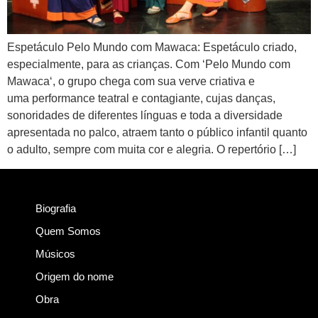
Espetáculo Pelo Mundo com Mawaca: Espetáculo criado,
especialmente, para as crianças. Com ‘Pelo Mundo com
Mawaca‘, o grupo chega com sua verve criativa e
uma performance teatral e contagiante, cujas danças,
sonoridades de diferentes línguas e toda a diversidade
apresentada no palco, atraem tanto o público infantil quanto
o adulto, sempre com muita cor e alegria. O repertório […]
Biografia
Quem Somos
Músicos
Origem do nome
Obra