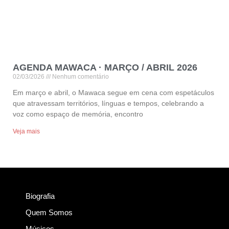
AGENDA MAWACA · MARÇO / ABRIL 2026
02/03/2026
Nenhum comentário
Em março e abril, o Mawaca segue em cena com espetáculos
que atravessam territórios, línguas e tempos, celebrando a
voz como espaço de memória, encontro
Veja mais
Biografia
Quem Somos
Músicos