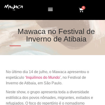
0
Mawaca no Festival de
Inverno de Atibaia
No último dia 14 de julho, o Mawaca apresentou o
espetáculo
‘Inquilinos do Mundo’
, no Festival de
Inverno de Atibaia, em São Paulo.
Neste show, o grupo apresenta toda a diversidade
estilística dos povos nômades, migrantes, exilados e
refugiados. O foco do repertório é o nomadismo