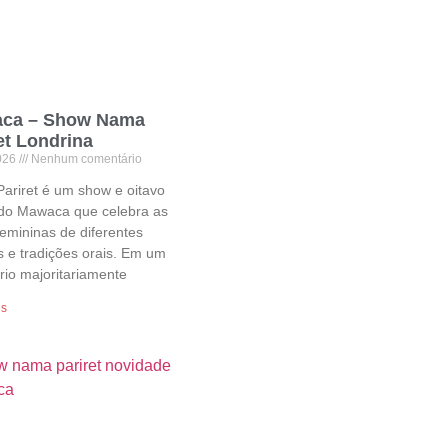
ca – Show Nama
et Londrina
026
Nenhum comentário
ariret é um show e oitavo
do Mawaca que celebra as
emininas de diferentes
s e tradições orais. Em um
rio majoritariamente
is