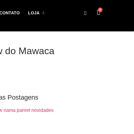
0
CONTATO
LOJA
ow do Mawaca
as Postagens