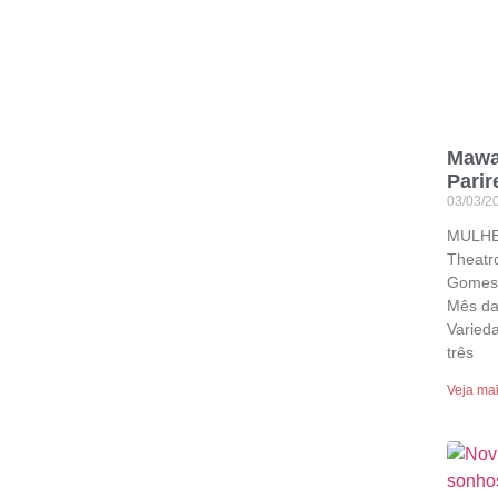
Mawa
Parir
03/03/2
MULHE
Theatr
Gomes 
Mês da
Varied
três
Veja ma