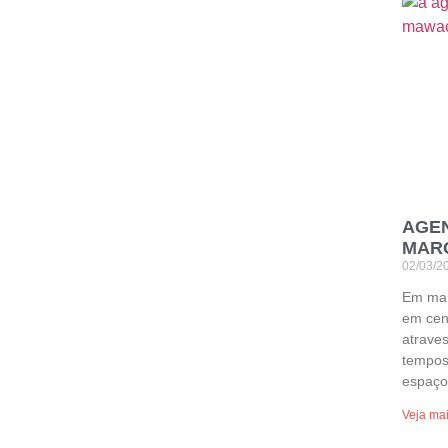
AGE
MARÇ
02/03/2
Em mar
em cen
atraves
tempos
espaço
Veja ma