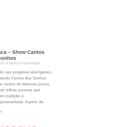
ca – Show Cantos
Sonhos
026
Nenhum comentário
do nas songlines aborígenes,
táculo Cantos dos Sonhos
e cantos de diversos povos,
do trilhas sonoras que
am tradição e
poraneidade. A partir da
is