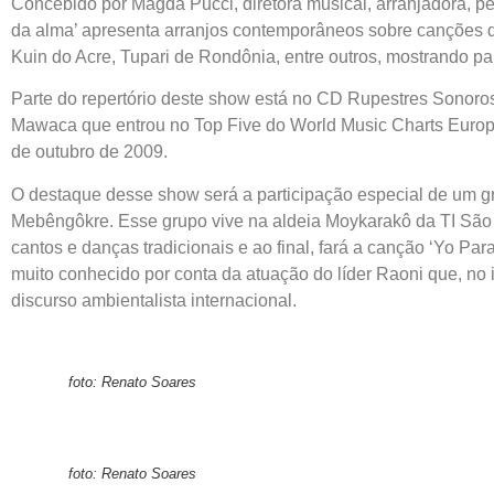
Concebido por Magda Pucci, diretora musical, arranjadora, 
da alma’ apresenta arranjos contemporâneos sobre canções d
Kuin do Acre, Tupari de Rondônia, entre outros, mostrando par
Parte do repertório deste show está no CD Rupestres Sonoros 
Mawaca que entrou no Top Five do World Music Charts Europ
de outubro de 2009.
O destaque desse show será a participação especial de um
Mebêngôkre. Esse grupo vive na aldeia Moykarakô da TI São F
cantos e danças tradicionais e ao final, fará a canção ‘Yo P
muito conhecido por conta da atuação do líder Raoni que, no 
discurso ambientalista internacional.
foto: Renato Soares
foto: Renato Soares