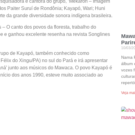
pesquisadora e cantora do grupo, ‘Mekaron – Imagem
os Paiter Suruí de Rondônia; Kayapó, Wari; Huni
te da grande diversidade sonora indígena brasileira.
– O canto dos povos da floresta, trabalho do
e e ganhou excelente resenha na revista Songlines
Mawa
Parir
10/03/2
 grupo de Kayapó, também conhecido como
Nama P
élix do Xingu/PA) no sul do Pará e irá apresentar
álbum 
araná’ junto aos músicos do Mawaca. O povo Kayapó é
vozes f
início dos anos 1990, esteve muito associado ao
cultura
repertó
Veja ma