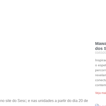
Mawa
dos 
03/03/2
Inspira
o espe
percorr
revelan
conect
contem
Veja ma
no site do Sesc; e nas unidades a partir do dia 20 de