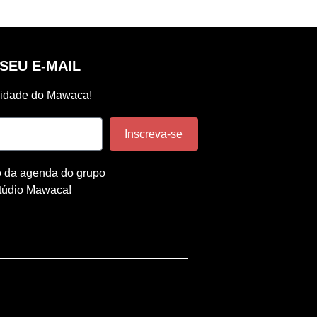
SEU E-MAIL
vidade do Mawaca!
Inscreva-se
o da agenda do grupo
túdio Mawaca!