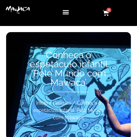
0
Conheça o
espetáculo infantil
‘Pelo Mundo com
Mawaca’
Início
/
Galerias
/ Conheça o
espetáculo infantil ‘Pelo Mundo
com Mawaca’