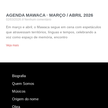
AGENDA MAWACA · MARÇO / ABRIL 2026
02/03/2026
Nenhum comentário
Em março e abril, o Mawaca segue em cena com espetáculos
que atravessam territórios, línguas e tempos, celebrando a
voz como espaço de memória, encontro
Veja mais
Biografia
Quem Somos
Músicos
Origem do nome
Obra