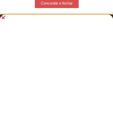
Concordar e fechar
🎊 Três décadas de
Mawaca!
Uma página especial para comemorar nossos 30
anos de estrada.