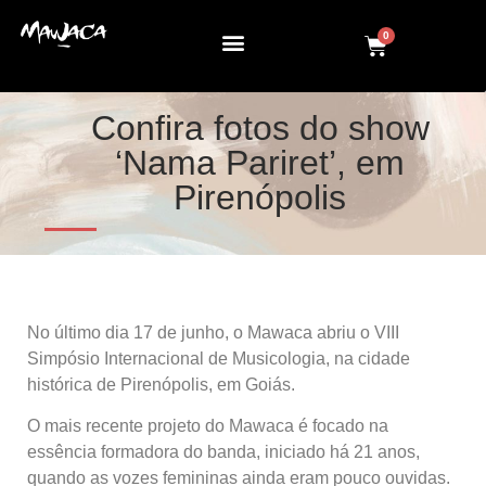
0
Confira fotos do show
‘Nama Pariret’, em
Pirenópolis
No último dia 17 de junho, o Mawaca abriu o VIII
Simpósio Internacional de Musicologia, na cidade
histórica de Pirenópolis, em Goiás.
O mais recente projeto do Mawaca é focado na
essência formadora do banda, iniciado há 21 anos,
quando as vozes femininas ainda eram pouco ouvidas.