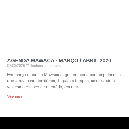
AGENDA MAWACA · MARÇO / ABRIL 2026
02/03/2026
Nenhum comentário
Em março e abril, o Mawaca segue em cena com espetáculos
que atravessam territórios, línguas e tempos, celebrando a
voz como espaço de memória, encontro
Veja mais