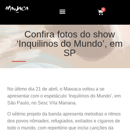
0
Confira fotos do show
‘Inquilinos do Mundo’, em
SP
No último dia 21 de abril, o Mawaca voltou a se
apresentar com o espetáculo ‘Inquilinos do Mundo’, em
São Paulo, no Sesc Vila Mariana.
O sétimo projeto da banda apresenta melodias e ritmos
dos povos nômades, refugiados, exilados e ciganos de
todo o mundo, com repertório que inclui canções da