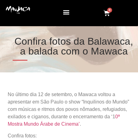
0
Confira fotos da Balawaca,
a balada com o Mawaca
No último dia 12 de setembro, o Mawaca voltou a
apresentar em São Paulo o show “Inquilinos do Mundo”
com músicas e ritmos dos povos nômades, refugiados,
exilados e ciganos, durante o encerramento da ‘1
0ª
Mostra Mundo Árabe de Cinema’
.
Confira fotos: