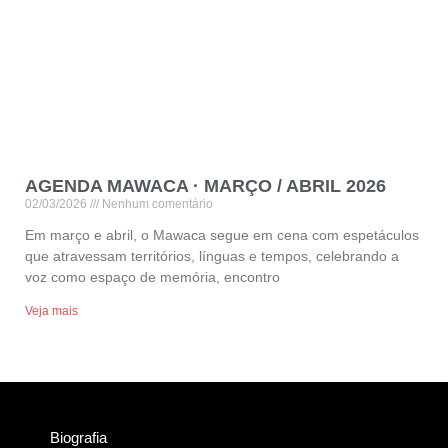
AGENDA MAWACA · MARÇO / ABRIL 2026
02/03/2026
Nenhum comentário
Em março e abril, o Mawaca segue em cena com espetáculos
que atravessam territórios, línguas e tempos, celebrando a
voz como espaço de memória, encontro
Veja mais
Biografia