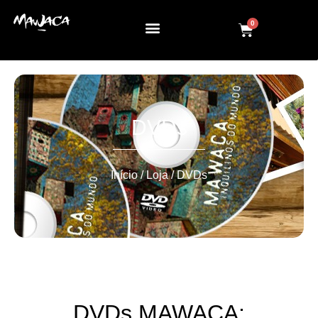
0
DVDs
Início
/
Loja
/ DVDs
DVDs MAWACA: