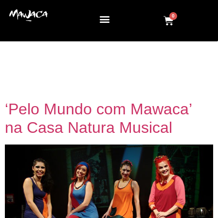
0
Dia:
14 de junho de
2018
‘Pelo Mundo com Mawaca’
na Casa Natura Musical