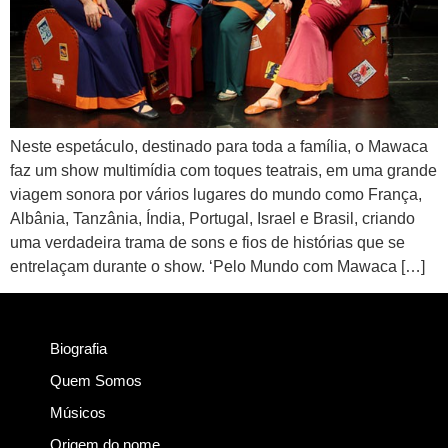
Neste espetáculo, destinado para toda a família, o Mawaca
faz um show multimídia com toques teatrais, em uma grande
viagem sonora por vários lugares do mundo como França,
Albânia, Tanzânia, Índia, Portugal, Israel e Brasil, criando
uma verdadeira trama de sons e fios de histórias que se
entrelaçam durante o show. ‘Pelo Mundo com Mawaca […]
Biografia
Quem Somos
Músicos
Origem do nome