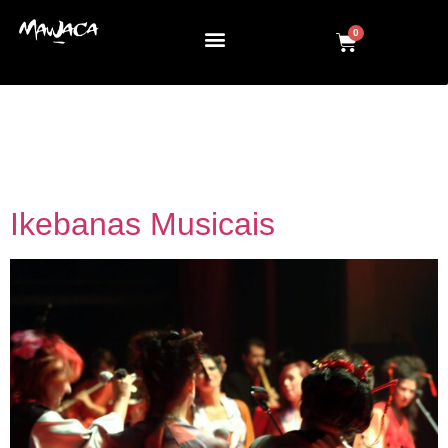
0
Dia:
30 de janeiro de
2014
Ikebanas Musicais