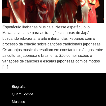
Espetáculo Ikebanas Musicais: Nesse espetáculo, o
Mawaca volta-se para as tradições sonoras do Japão,
buscando relacionar a arte milenar das ikebanas com o
processo da criação sobre canções tradicionais japonesas.
Os arranjos musicais resultam em constantes diálogos entre
as culturas japonesa e brasileira. São combinações e
variações de canções e escalas japonesas com os modos
[…]
Biografia
Quem Somos
Músicos