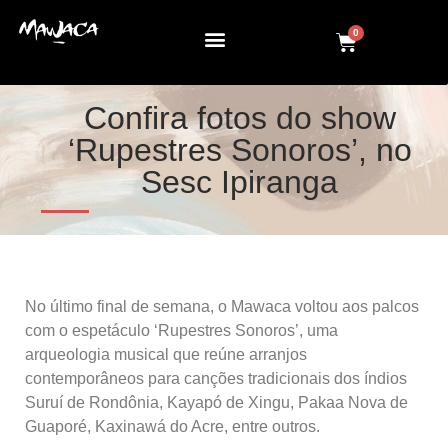
0
Confira fotos do show
‘Rupestres Sonoros’, no
Sesc Ipiranga
No último final de semana, o Mawaca voltou aos palcos
com o espetáculo ‘Rupestres Sonoros’, uma
arqueologia musical que reúne arranjos
contemporâneos para canções tradicionais dos índios
Suruí de Rondônia, Kayapó de Xingu, Pakaa Nova de
Guaporé, Kaxinawá do Acre, entre outros.