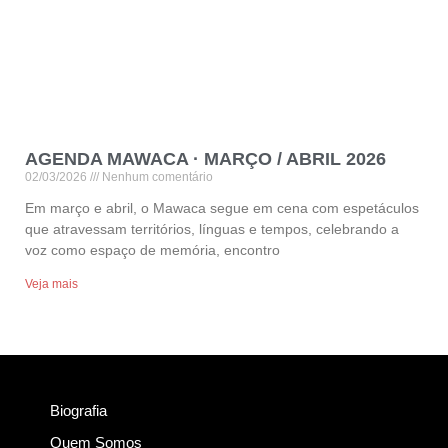
AGENDA MAWACA · MARÇO / ABRIL 2026
02/03/2026
Nenhum comentário
Em março e abril, o Mawaca segue em cena com espetáculos
que atravessam territórios, línguas e tempos, celebrando a
voz como espaço de memória, encontro
Veja mais
Biografia
Quem Somos